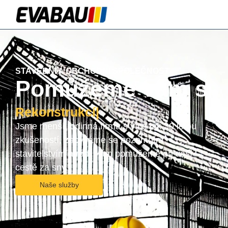
STAVEBNÍ A OBCHODNÍ SPOLEČNOST
Pomůžeme vám s
R
e
k
o
n
s
t
r
u
k
c
í
|
Jsme menší rodinná firma s více jak 30 letou
zkušeností, zabýváme se pozemním
stavitelstvím a rádi Vám pomůžeme při vaší
cestě za sny.
Naše služby