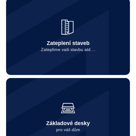
Kontaktovat
Zateplení staveb
Zateplíme vaši stavbu atd....
Kontaktovat
Základové desky
pro váš dům