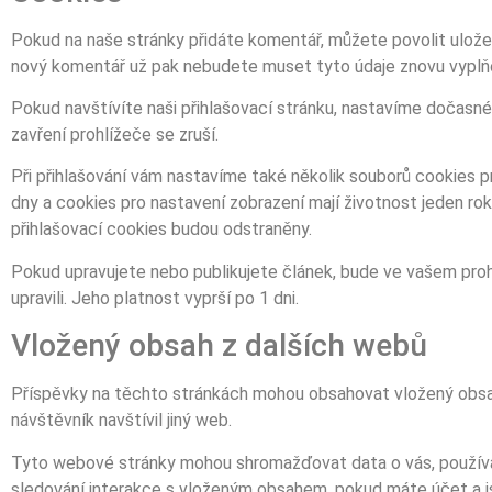
Pokud na naše stránky přidáte komentář, můžete povolit ulož
nový komentář už pak nebudete muset tyto údaje znovu vyplňo
Pokud navštívíte naši přihlašovací stránku, nastavíme dočasné
zavření prohlížeče se zruší.
Při přihlašování vám nastavíme také několik souborů cookies pr
dny a cookies pro nastavení zobrazení mají životnost jeden ro
přihlašovací cookies budou odstraněny.
Pokud upravujete nebo publikujete článek, bude ve vašem prohl
upravili. Jeho platnost vyprší po 1 dni.
Vložený obsah z dalších webů
Příspěvky na těchto stránkách mohou obsahovat vložený obsah 
návštěvník navštívil jiný web.
Tyto webové stránky mohou shromažďovat data o vás, používat 
sledování interakce s vloženým obsahem, pokud máte účet a js