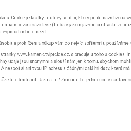
ies. Cookie je krátký textový soubor, který pošle navštívená we
ormace o vaší návštěvě (třeba v jakém jazyce si stránku zobrazu
či vypnout nebo omezit.
obit a prohlížení a nákup vám co nejvíc zpříjemnit, používáme t
é stránky www.kamenictviprcice.cz, a pracuje u toho s cookies. I
šechny údaje jsou anonymní a slouží nám jen k tomu, abychom mo
 nespojí si ani tvou IP adresu s žádnými dalšími daty, která má k
můžete odmítnout. Jak na to? Změníte to jednoduše v nastavení 