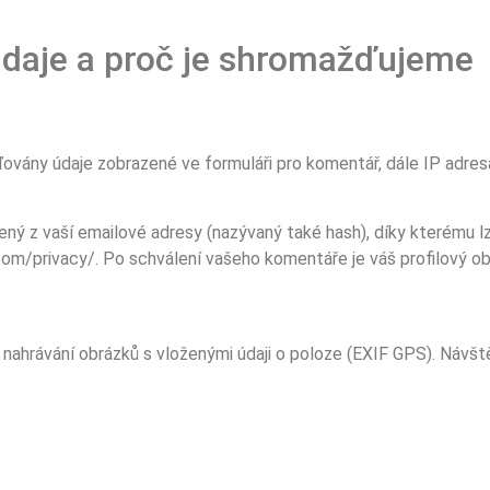
daje a proč je shromažďujeme
ovány údaje zobrazené ve formuláři pro komentář, dále IP adresa
 z vaší emailové adresy (nazývaný také hash), díky kterému lze
c.com/privacy/. Po schválení vašeho komentáře je váš profilový o
nahrávání obrázků s vloženými údaji o poloze (EXIF GPS). Návšt