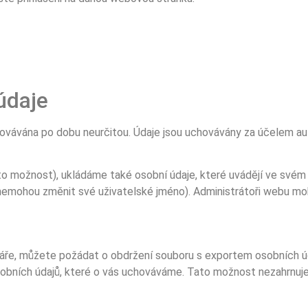
údaje
ovávána po dobu neurčitou. Údaje jsou uchovávány za účelem a
uto možnost), ukládáme také osobní údaje, které uvádějí ve svém 
nemohou změnit své uživatelské jméno). Administrátoři webu mo
ře, můžete požádat o obdržení souboru s exportem osobních úda
bních údajů, které o vás uchováváme. Tato možnost nezahrnuje ú