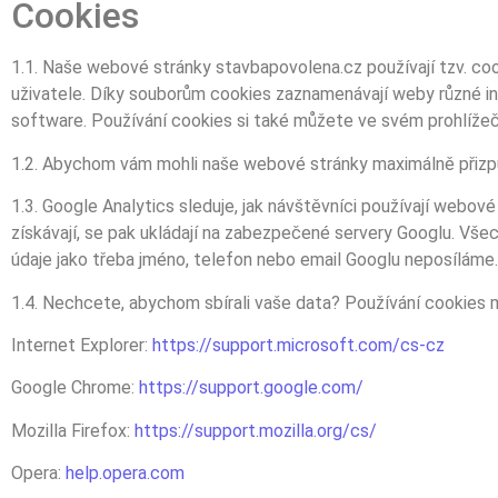
Cookies
1.1. Naše webové stránky stavbapovolena.cz používají tzv. cook
uživatele. Díky souborům cookies zaznamenávají weby různé inf
software. Používání cookies si také můžete ve svém prohlíže
1.2. Abychom vám mohli naše webové stránky maximálně přizpůs
1.3. Google Analytics sleduje, jak návštěvníci používají webov
získávají, se pak ukládají na zabezpečené servery Googlu. V
údaje jako třeba jméno, telefon nebo email Googlu neposíláme. A
1.4. Nechcete, abychom sbírali vaše data? Používání cookies 
Internet Explorer:
https://support.microsoft.com/cs-cz
Google Chrome:
https://support.google.com/
Mozilla Firefox:
https://support.mozilla.org/cs/
Opera:
help.opera.com