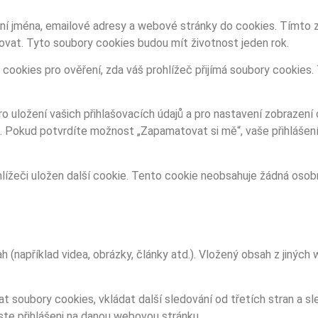
ení jména, emailové adresy a webové stránky do cookies. Tímto
vat. Tyto soubory cookies budou mít životnost jeden rok.
 cookies pro ověření, zda váš prohlížeč přijímá soubory cookies
o uložení vašich přihlašovacích údajů a pro nastavení zobrazení
k. Pokud potvrdíte možnost „Zapamatovat si mě“, vaše přihlášení
ížeči uložen další cookie. Tento cookie neobsahuje žádná osobn
(například videa, obrázky, články atd.). Vložený obsah z jiný
soubory cookies, vkládat další sledování od třetích stran a sl
te přihlášeni na danou webovou stránku.